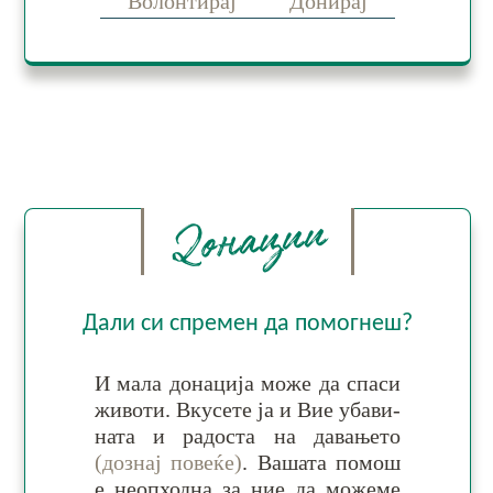
Волонтирај
Донирај
Донации
Дали си спремен да помогнеш?
И ма­ла до­на­ци­ја мо­же да спа­си
жи­во­ти. Вку­се­те ја и Вие уба­ви­
на­та и ра­дос­та на да­ва­ње­то
(дознај повеќе)
. Ва­ша­та по­мош
е не­оп­ход­на за ние да мо­же­ме