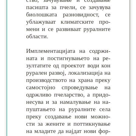
па­си­шта за пче­ли, се за­чу­вува
био­лош­ката раз­но­вид­ност, се
убла­жу­ваат кли­мат­ските про­
мени и се ра­зви­ваат ру­ралните
области.
Имплементацијата на со­др­жи­
на­та и по­сти­гну­ва­њето на ре­
зул­та­тите од про­ек­тот води кон
ру­ра­лен ра­звој, ло­ка­ли­за­ција на
про­из­вод­ството на хра­на пре­ку
са­мос­тојно спро­ве­ду­ва­ње на
одрж­ливо пче­лар­ство, а при­до­
не­сува и за на­ма­лу­вање на на­
пу­шта­њето на ру­рал­ните села
пре­ку со­зда­вање нови мо­жно­
сти за же­ните и пот­тикну­вање
на мла­дите да нај­дат нови фор­