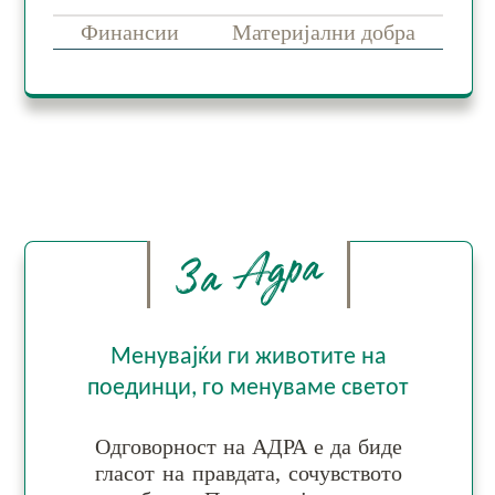
Финансии
Материјални добра
За Адра
Менувајќи ги животите на
поединци, го менуваме светот
Одговорност на АДРА е да би­де
гла­сот на прав­да­та, со­чув­ство­то