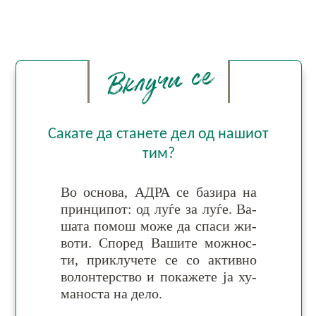
Вклучи се
Сакате да станете дел од нашиот
тим?
Во основа, АДРА се ба­зи­ра на
прин­ци­пот:
од луѓе за луѓе
. Ва­
шата по­мош мо­же да спа­си жи­
воти. Спо­ред Ва­ши­те мож­нос­
ти, при­клу­че­те се со ак­тив­но
во­лон­тер­ство и по­ка­же­те ја ху­
ма­но­ста на дело.