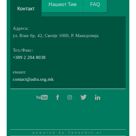
UNICEF, ADRA Германија, ADRA
Нашиот Тим
FAQ
Norway, ROMANIAHJELPEN, SOS
Контакт
Village, ADRA Holland, Mercy Corps,
CRS, MDM.
Адреса:
затвори
ул. Влае бр. 42, Скопје 1000, Р. Македонија
Тел./Факс:
+389 2 204 8038
емаил:
contact@adra.org.mk
powered by
TenevArt.at