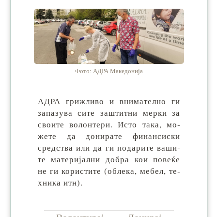
Фото: АДРА Македонија
АДРА гриж­ли­во и вни­ма­тел­но ги
за­па­зу­ва си­те заш­тит­ни мер­ки за
сво­ите во­лон­те­ри. Исто та­ка, мо­
же­те да до­ни­ра­те фи­нан­си­ски
сред­ства или да ги по­да­ри­те ва­ши­
те ма­те­ри­јал­ни до­бра кои по­ве­ќе
не ги ко­рис­ти­те (об­ле­ка, ме­бел, те­
хни­ка итн).