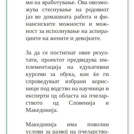
ми на вра­бо­ту­вање. Ова ово­змо­
жува стес­ну­вање на ро­до­виот
јаз во до­маш­ната ра­бо­та и фи­
нан­сис­ките мож­нос­ти и мож­
ност за ис­пол­ну­вање на ас­пи­ра­
ци­ите на же­ните и девојките.
За да се постигнат овие ре­зул­
тати, про­ек­тот пред­ви­дува им­
пле­мен­та­ција на еду­ка­тив­ни
кур­севи за обу­ка, кои ќе ги
спро­ве­ду­ваат из­бра­ни ко­рис­
ници под вод­ство на на­уч­ни­ци и
ек­спер­ти од об­ла­ста на пче­лар­
ств­ото од Сло­венија и
Македонија.
Македонија има поволни
услови за раз­вој на пче­лар­ство­