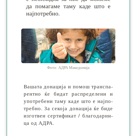
да по­ма­га­ме та­му ка­де што е
нај­по­тре­бно.
Фото: АДРА Македонија
Вашата донација и по­мош тран­спа­
рен­тно ќе би­дат рас­пре­де­ле­ни и
упо­тре­бе­ни та­му ка­де што е нај­по­
тре­бно. За се­ко­ја до­на­ци­ја ќе би­де
из­го­твен сер­ти­фи­кат / бла­го­дар­ни­
ца од АДРА.