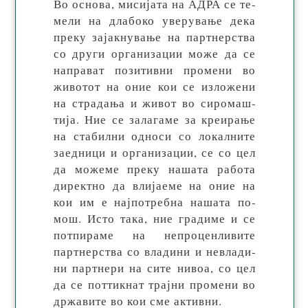
Во основа, мисијата на АДРА се те­
ме­ли на дла­бо­ко уве­рy­ва­ње де­ка
пре­ку за­јак­ну­ва­ње на парт­нер­ства
со дру­ги ор­га­ни­за­ции мо­же да се
на­пра­ват по­зи­тив­ни про­ме­ни во
жи­во­тот на оние кои се из­ло­же­ни
на стра­да­ња и жи­вот во си­ро­маш­
тија. Ние се за­ла­га­ме за кре­ира­ње
на ста­бил­ни од­но­си со ло­кал­ни­те
за­ед­ни­ци и ор­га­ни­за­ции, се со цел
да мо­же­ме пре­ку на­ша­та ра­бо­та
ди­рек­тно да вли­ја­еме на оние на
кои им е нај­по­треб­на на­ша­та по­
мош. Ис­то та­ка, ние гра­ди­ме и се
пот­пи­ра­ме на не­про­цен­ли­ви­те
парт­нер­ства со вла­ди­ни и не­вла­ди­
ни парт­нери на си­те ни­воа, со цел
да се пот­тик­нат трај­ни про­ме­ни во
др­жа­ви­те во кои сме активни.