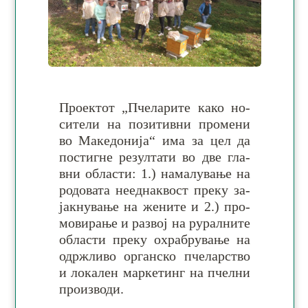
Проектот „Пчеларите како но­
си­те­ли на по­зи­тив­ни про­ме­ни
во Ма­ке­до­нија“ има за цел да
по­сти­гне ре­зул­тати во две гла­
вни об­ла­сти: 1.) на­ма­лу­ва­ње на
ро­до­ва­та не­една­квост пре­ку за­
јак­ну­вање на же­ните и 2.) про­
мо­вирање и раз­вој на ру­рал­ните
об­ла­сти пре­ку охра­бру­вање на
одрж­ливо ор­ган­ско пче­лар­ство
и ло­ка­лен мар­ке­тинг на пче­лни
про­из­води.