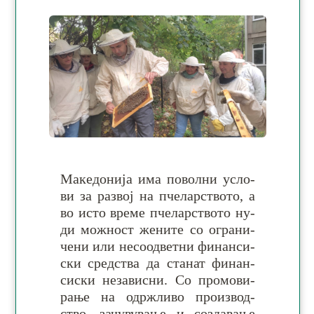
Македонија има по­волни ус­ло­
ви за раз­вој на пче­лар­ство­то, а
во ис­то вре­ме пче­лар­ство­то ну­
ди мож­ност же­ни­те со огра­ни­
че­ни или не­соод­ветни фи­нан­си­
ски сред­ства да ста­нат фи­нан­
си­ски не­за­ви­сни. Со про­мо­ви­
рање на одрж­ливо про­из­вод­
ство, за­чу­ву­вање и со­зда­вање