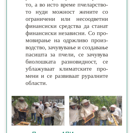
то, а во исто вре­ме пче­лар­ство­
то нуди мож­ност же­ните со
огра­ни­чени или не­со­одвет­ни
фи­нан­сиски сред­ства да ста­нат
фи­нан­сиски не­за­висни. Со про­
мо­ви­рање на одрж­ливо про­из­
вод­ство, за­чу­ву­ва­ње и соз­да­ва­ње
па­си­шта за пче­ли, се за­чу­вува
био­лош­ката ра­зно­вид­ност, се
убла­жу­ваат кли­мат­ски­те про­
мени и се ра­зви­ваат руралните
области.