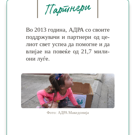
Партнери
Во 2013 година, АДРА со сво­ите
под­држу­ва­чи и парт­не­ри од це­
ли­от свет ус­пеа да по­мог­не и да
вли­јае на по­ве­ќе од 21,7 ми­ли­
они луѓе.
Фото: АДРА Македонија